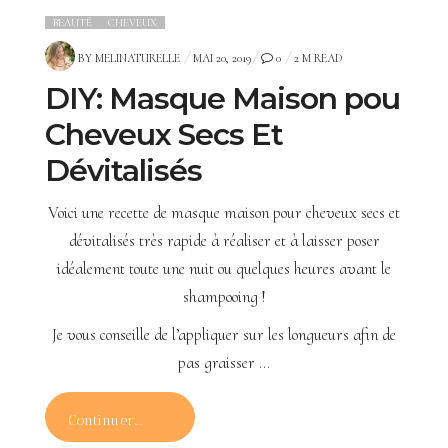
BEAUTÉ
CHEVEUX
POSTED
BY
MELINATURELLE
MAI 20, 2019
0
2 M READ
ON
DIY: Masque Maison pou
Cheveux Secs Et
Dévitalisés
Voici une recette de masque maison pour cheveux secs et
dévitalisés très rapide à réaliser et à laisser poser
idéalement toute une nuit ou quelques heures avant le
shampooing !
Je vous conseille de l’appliquer sur les longueurs afin de
pas graisser …