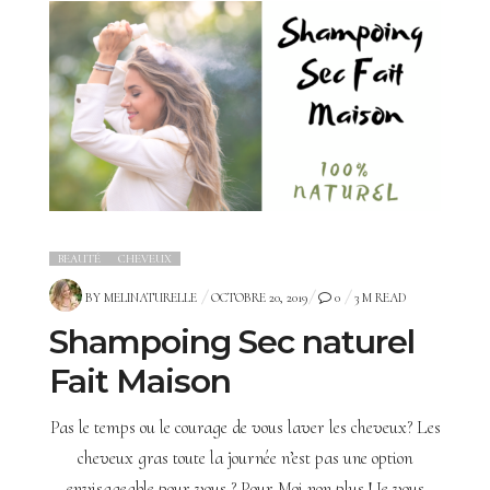
BEAUTÉ
CHEVEUX
POSTED
BY
MELINATURELLE
OCTOBRE 20, 2019
0
3 M READ
ON
Shampoing Sec naturel
Fait Maison
Pas le temps ou le courage de vous laver les cheveux? Les
cheveux gras toute la journée n’est pas une option
envisageable pour vous ? Pour Moi non plus ! Je vous