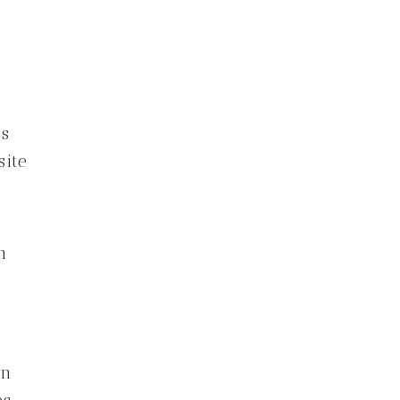
es
site
n
on