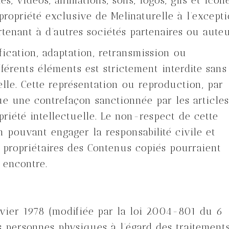
tes, vidéos, animations, sons, logos, gifs et icôn
propriété exclusive de Melinaturelle à l’except
enant à d’autres sociétés partenaires ou auteu
fication, adaptation, retransmission ou
fférents éléments est strictement interdite sans
elle. Cette représentation ou reproduction, par
e une contrefaçon sanctionnée par les articles
riété intellectuelle. Le non-respect de cette
n pouvant engager la responsabilité civile et
s propriétaires des Contenus copiés pourraient
 encontre.
vier 1978 (modifiée par la loi 2004-801 du 6
s personnes physiques à l’égard des traitement