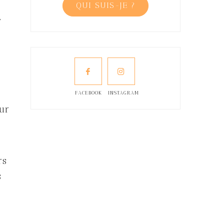
QUI SUIS-JE ?
,
FACEBOOK
INSTAGRAM
ur
rs
s