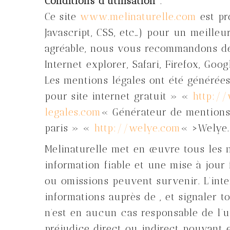
Conditions d’utilisation
:
Ce site
www.melinaturelle.com
est pr
Javascript, CSS, etc…) pour un meilleu
agréable, nous vous recommandons d
Internet explorer, Safari, Firefox, Goo
Les mentions légales ont été générées
pour site internet gratuit » «
http:/
legales.com
« Générateur de mentions 
paris » «
http://welye.com
« >Welye.
Melinaturelle met en œuvre tous les 
information fiable et une mise à jour f
ou omissions peuvent survenir. L’inte
informations auprès de , et signaler to
n’est en aucun cas responsable de l’ut
préjudice direct ou indirect pouvant 